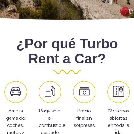
¿Por qué Turbo
Rent a Car?
Amplia
Paga sólo
Precio
12 oficinas
gama de
el
final sin
abiertas
coches,
combustible
sorpresas
en toda la
motos y
gastado
isla