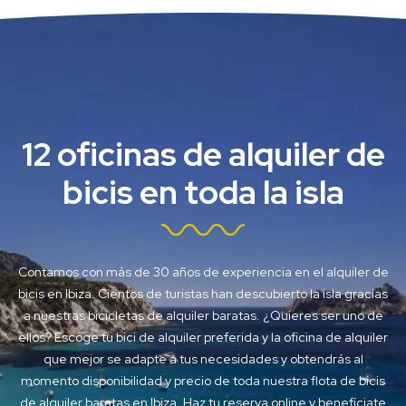
12 oficinas de alquiler de
bicis en toda la isla
Contamos con más de 30 años de experiencia en el alquiler de
bicis en Ibiza. Cientos de turistas han descubierto la isla gracias
a nuestras bicicletas de alquiler baratas. ¿Quieres ser uno de
ellos? Escoge tu bici de alquiler preferida y la oficina de alquiler
que mejor se adapte a tus necesidades y obtendrás al
momento disponibilidad y precio de toda nuestra flota de bicis
de alquiler baratas en Ibiza. Haz tu reserva online y benefíciate