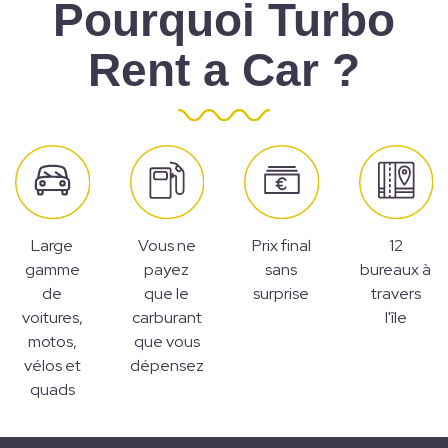
Pourquoi Turbo
Rent a Car ?
Large
Vous ne
Prix final
12
gamme
payez
sans
bureaux à
de
que le
surprise
travers
voitures,
carburant
l'île
motos,
que vous
vélos et
dépensez
quads