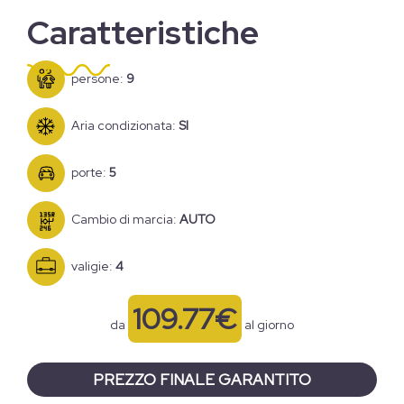
Caratteristiche
persone:
9
Aria condizionata:
SI
porte:
5
Cambio di marcia:
AUTO
valigie:
4
109.77€
da
al giorno
PREZZO FINALE GARANTITO