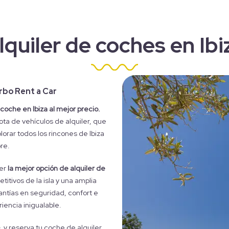
lquiler de coches en Ibi
urbo Rent a Car
 coche en Ibiza al mejor precio.
ota de vehículos de alquiler, que
orar todos los rincones de Ibiza
re.
ser
la mejor opción de alquiler de
itivos de la isla y una amplia
ntías en seguridad, confort e
iencia inigualable.
, y reserva tu coche de alquiler