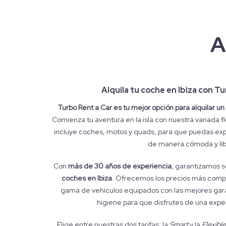
A
Alquila tu coche en Ibiza con T
Turbo Rent a Car es tu mejor opción para alquilar un
Comienza tu aventura en la isla con nuestra variada fl
incluye coches, motos y quads, para que puedas expl
de manera cómoda y lib
Con
más de 30 años de experiencia
, garantizamos 
coches en Ibiza
. Ofrecemos los precios más compet
gama de vehículos equipados con las mejores gara
higiene para que disfrutes de una exper
Elige entre nuestras dos tarifas: la
Smart
y la
Flexible