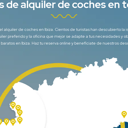
s de alquiler de coches en t
lquiler de coches en Ibiza. Cientos de turistas han descubierto la isl
iler preferido y la oficina que mejor se adapte a tus necesidades y o
r baratos en Ibiza. Haz tu reserva online y benefíciate de nuestros d