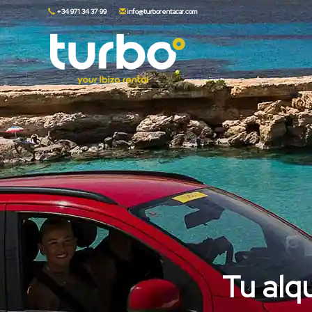
+34 971 34 37 99
info@turborentacar.com
Tu alq