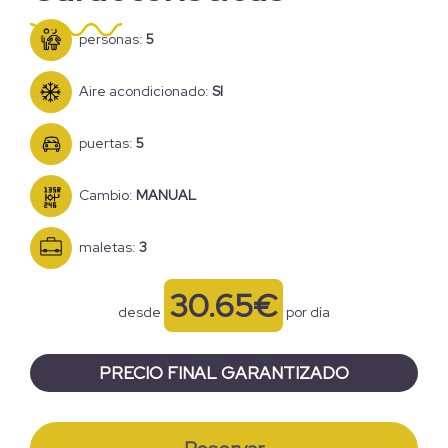
personas:
5
Aire acondicionado:
SI
puertas:
5
Cambio:
MANUAL
maletas:
3
30.65€
desde
por día
PRECIO FINAL GARANTIZADO