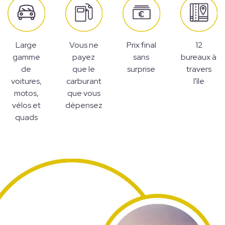
Large
Vous ne
Prix final
12
gamme
payez
sans
bureaux à
de
que le
surprise
travers
voitures,
carburant
l'île
motos,
que vous
vélos et
dépensez
quads