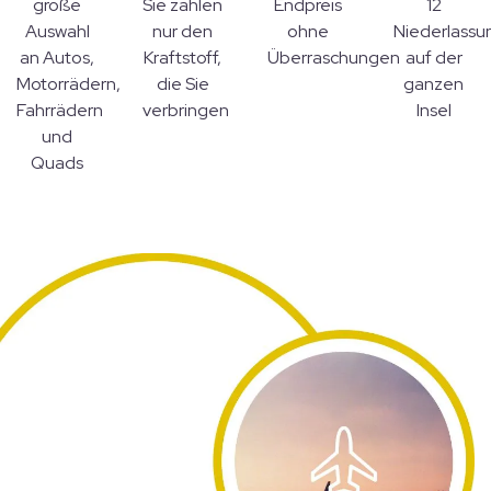
große
Sie zahlen
Endpreis
12
Auswahl
nur den
ohne
Niederlassu
an Autos,
Kraftstoff,
Überraschungen
auf der
Motorrädern,
die Sie
ganzen
Fahrrädern
verbringen
Insel
und
Quads