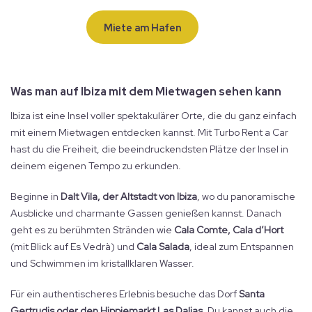
Miete am Hafen
Was man auf Ibiza mit dem Mietwagen sehen kann
Ibiza ist eine Insel voller spektakulärer Orte, die du ganz einfach
mit einem Mietwagen entdecken kannst. Mit Turbo Rent a Car
hast du die Freiheit, die beeindruckendsten Plätze der Insel in
deinem eigenen Tempo zu erkunden.
Beginne in
Dalt Vila, der Altstadt von Ibiza
, wo du panoramische
Ausblicke und charmante Gassen genießen kannst. Danach
geht es zu berühmten Stränden wie
Cala Comte, Cala d’Hort
(mit Blick auf Es Vedrà) und
Cala Salada
, ideal zum Entspannen
und Schwimmen im kristallklaren Wasser.
Für ein authentischeres Erlebnis besuche das Dorf
Santa
Gertrudis oder den Hippiemarkt Las Dalias
. Du kannst auch die