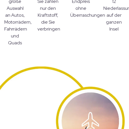
große
Sie zahlen
Endpreis
12
Auswahl
nur den
ohne
Niederlassu
an Autos,
Kraftstoff,
Überraschungen
auf der
Motorrädern,
die Sie
ganzen
Fahrrädern
verbringen
Insel
und
Quads