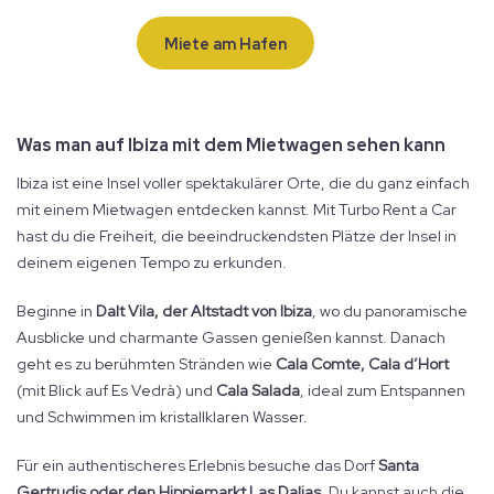
Miete am Hafen
Was man auf Ibiza mit dem Mietwagen sehen kann
Ibiza ist eine Insel voller spektakulärer Orte, die du ganz einfach
mit einem Mietwagen entdecken kannst. Mit Turbo Rent a Car
hast du die Freiheit, die beeindruckendsten Plätze der Insel in
deinem eigenen Tempo zu erkunden.
Beginne in
Dalt Vila, der Altstadt von Ibiza
, wo du panoramische
Ausblicke und charmante Gassen genießen kannst. Danach
geht es zu berühmten Stränden wie
Cala Comte, Cala d’Hort
(mit Blick auf Es Vedrà) und
Cala Salada
, ideal zum Entspannen
und Schwimmen im kristallklaren Wasser.
Für ein authentischeres Erlebnis besuche das Dorf
Santa
Gertrudis oder den Hippiemarkt Las Dalias
. Du kannst auch die