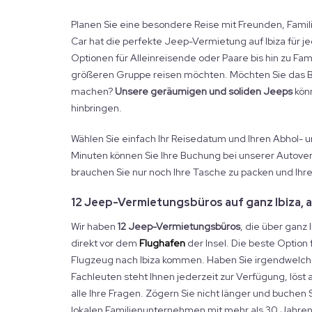
Planen Sie eine besondere Reise mit Freunden, Famili
Car hat die perfekte Jeep-Vermietung auf Ibiza für je
Optionen für Alleinreisende oder Paare bis hin zu Fam
größeren Gruppe reisen möchten. Möchten Sie das B
machen?
Unsere geräumigen und soliden Jeeps
könn
hinbringen.
Wählen Sie einfach Ihr Reisedatum und Ihren Abhol- 
Minuten können Sie Ihre Buchung bei unserer Autove
brauchen Sie nur noch Ihre Tasche zu packen und Ihr
12 Jeep-Vermietungsbüros auf ganz Ibiza, 
Wir haben
12 Jeep-Vermietungsbüros
, die über ganz 
direkt vor dem
Flughafen
der Insel. Die beste Option 
Flugzeug nach Ibiza kommen. Haben Sie irgendwelch
Fachleuten steht Ihnen jederzeit zur Verfügung, löst 
alle Ihre Fragen. Zögern Sie nicht länger und buchen S
lokalen Familienunternehmen mit mehr als 30 Jahren