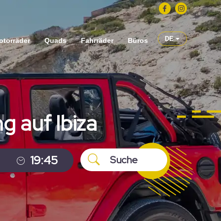
DE
otorräder
Quads
Fahrräder
Büros
g auf Ibiza