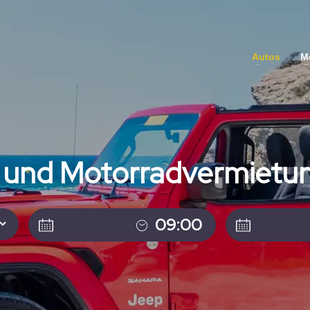
Autos
M
 und Motorradvermietun