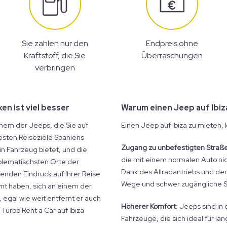
Sie zahlen nur den
Endpreis ohne
Kraftstoff, die Sie
Überraschungen
verbringen
en ist viel besser
Warum einen Jeep auf Ibiz
nem der Jeeps, die Sie auf
Einen Jeep auf Ibiza zu mieten
esten Reiseziele Spaniens
Zugang zu unbefestigten Straß
ein Fahrzeug bietet, und die
die mit einem normalen Auto nich
blematischsten Orte der
Dank des Allradantriebs und de
enden Eindruck auf Ihrer Reise
Wege und schwer zugängliche S
mt haben, sich an einem der
 egal wie weit entfernt er auch
Höherer Komfort
: Jeeps sind in
Turbo Rent a Car auf Ibiza
Fahrzeuge, die sich ideal für la