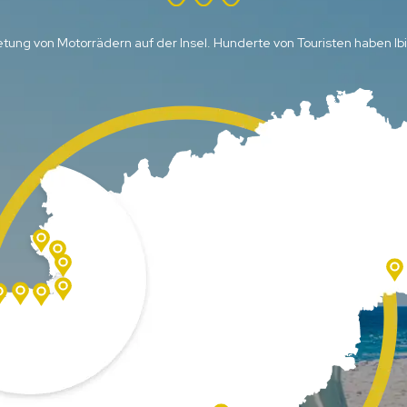
etung von Motorrädern auf der Insel. Hunderte von Touristen haben I