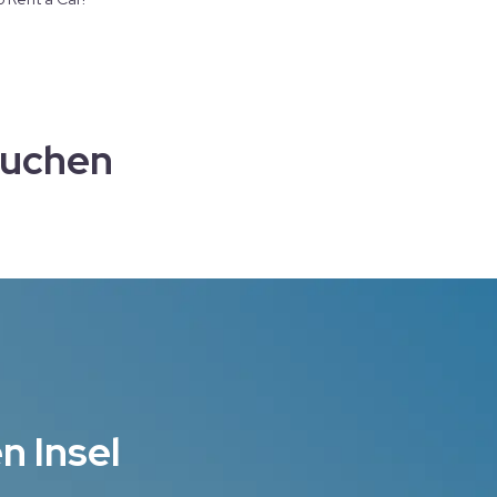
auchen
n Insel