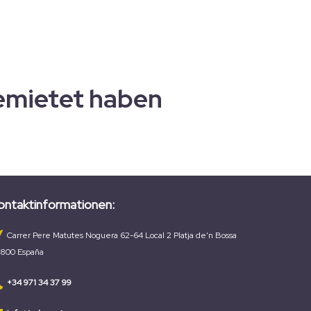
emietet haben
ontaktinformationen:
Carrer Pere Matutes Noguera 62-64 Local 2 Platja de'n Bossa
800 España
+34 971 34 37 99