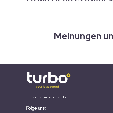
Meinungen un
Rent a car an motorbikes in Ibiza
Folge uns: