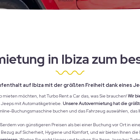
ietung in Ibiza zum bes
fenthalt auf Ibiza mit der größten Freiheit dank eines J
ep mieten möchten, hat Turbo Rent a Car das, was Sie brauchen!
Wir b
 Jeeps mit Automatikgetriebe.
Unsere Autovermietung hat die größte
line-Buchungsmaschine buchen und das Fahrzeug auswählen, das Ih
außerdem von günstigeren Preisen als bei einer Buchung vor Ort in ei
ezug auf Sicherheit, Hygiene und Komfort, und wir bieten Ihnen die 
tornieren
. Warten Sie nicht länger und buchen Sie Ihren Jeep bei Turbo