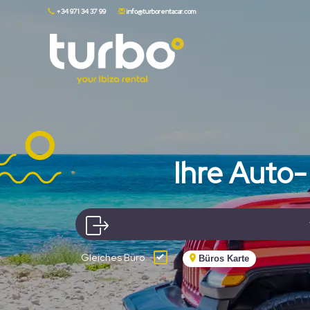
+34 971 34 37 99
info@turborentacar.com
Ihre Auto-
Gleiches Büro
Büros Karte