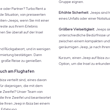
Gruppe eignen.
e oder Partner? Turbo Rent a
Erhöhte Sicherheit
: Jeeps sind h
de Situation, von preiswerten
eines Unfalls oder einer Notsitu
ilien-Jeeps, wenn Sie mit einer
este aus Ihrem Erlebnis
Größere Vielseitigkeit
: Jeeps s
en Sie überall auf der Insel
unterschiedliche Bedürfnisse un
zwischen einem kompakten und
geräumigen Jeep, je nach Ihre
und Rückgabeort, und in wenigen
rmietung bestätigen. Dann
Kurzum, einen Jeep auf Ibiza zu
e große Reise zu genießen.
Option, um die Insel zu erkunde
auch am Flughafen
Ibiza verteilt sind, eines davon
für diejenigen, die mit dem
e Zweifel? Unser Team von
alle Ihre Zweifel und beantwortet
ie Ihren Jeep in Ibiza bei einem
 Erfahrung.