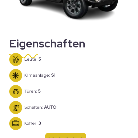
Eigenschaften
Leute:
5
Klimaanlage:
SI
Türen:
5
Schalten:
AUTO
Koffer:
3