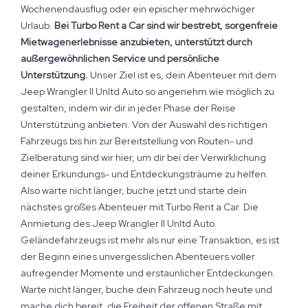
Wochenendausflug oder ein epischer mehrwöchiger
Urlaub.
Bei Turbo Rent a Car sind wir bestrebt, sorgenfreie
Mietwagenerlebnisse anzubieten, unterstützt durch
außergewöhnlichen Service und persönliche
Unterstützung.
Unser Ziel ist es, dein Abenteuer mit dem
Jeep Wrangler II Unltd Auto so angenehm wie möglich zu
gestalten, indem wir dir in jeder Phase der Reise
Unterstützung anbieten. Von der Auswahl des richtigen
Fahrzeugs bis hin zur Bereitstellung von Routen- und
Zielberatung sind wir hier, um dir bei der Verwirklichung
deiner Erkundungs- und Entdeckungsträume zu helfen.
Also warte nicht länger, buche jetzt und starte dein
nächstes großes Abenteuer mit Turbo Rent a Car. Die
Anmietung des Jeep Wrangler II Unltd Auto
Geländefahrzeugs ist mehr als nur eine Transaktion, es ist
der Beginn eines unvergesslichen Abenteuers voller
aufregender Momente und erstaunlicher Entdeckungen.
Warte nicht länger, buche dein Fahrzeug noch heute und
mache dich bereit, die Freiheit der offenen Straße mit