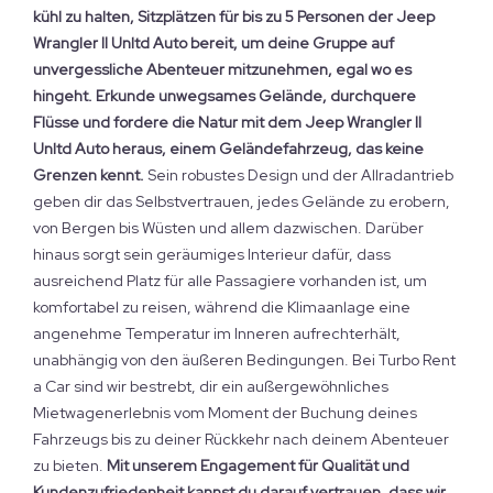
kühl zu halten, Sitzplätzen für bis zu 5 Personen der Jeep
Wrangler II Unltd Auto bereit, um deine Gruppe auf
unvergessliche Abenteuer mitzunehmen, egal wo es
hingeht.
Erkunde unwegsames Gelände, durchquere
Flüsse und fordere die Natur mit dem Jeep Wrangler II
Unltd Auto heraus, einem Geländefahrzeug, das keine
Grenzen kennt.
Sein robustes Design und der Allradantrieb
geben dir das Selbstvertrauen, jedes Gelände zu erobern,
von Bergen bis Wüsten und allem dazwischen. Darüber
hinaus sorgt sein geräumiges Interieur dafür, dass
ausreichend Platz für alle Passagiere vorhanden ist, um
komfortabel zu reisen, während die Klimaanlage eine
angenehme Temperatur im Inneren aufrechterhält,
unabhängig von den äußeren Bedingungen. Bei Turbo Rent
a Car sind wir bestrebt, dir ein außergewöhnliches
Mietwagenerlebnis vom Moment der Buchung deines
Fahrzeugs bis zu deiner Rückkehr nach deinem Abenteuer
zu bieten.
Mit unserem Engagement für Qualität und
Kundenzufriedenheit kannst du darauf vertrauen, dass wir