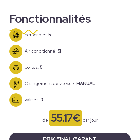
Fonctionnalités
personnes:
5
Air conditionné:
SI
portes:
5
Changement de vitesse:
MANUAL
valises:
3
55.17€
de
par jour
PRIX ​​FINAL GARANTI