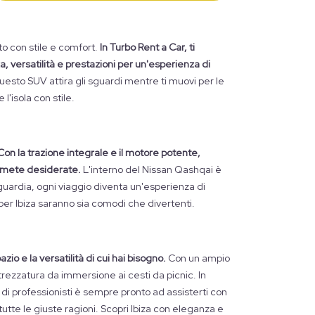
to con stile e comfort.
In Turbo Rent a Car, ti
, versatilità e prestazioni per un'esperienza di
esto SUV attira gli sguardi mentre ti muovi per le
l'isola con stile.
Con la trazione integrale e il motore potente,
ue mete desiderate.
L'interno del Nissan Qashqai è
nguardia, ogni viaggio diventa un'esperienza di
 per Ibiza saranno sia comodi che divertenti.
zio e la versatilità di cui hai bisogno.
Con un ampio
attrezzatura da immersione ai cesti da picnic. In
 di professionisti è sempre pronto ad assisterti con
utte le giuste ragioni. Scopri Ibiza con eleganza e