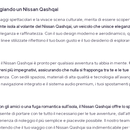
ggiando un Nissan Qashqai
aggi spettacolari e la vivace scena culturale, merita di essere scoper
nte isola al volante del Nissan Qashqai, un veicolo che unisce eleganza
eleganza e raffinatezza. Con il suo design moderno e aerodinamico, qu
ee stilizzate riflettono il tuo buon gusto e il tuo desiderio di esplorare 
i, il Nissan Qashqai è pronto per qualsiasi avventura tu abbia in mente.
rreni più impegnativi, assicurando che nulla si frapponga tra te e le t
nza. Con sedili spaziosi, materiali di alta qualità e tecnologia all'ava
di navigazione integrato e il sistema audio premium, i tuoi spostamenti
 gli amici o una fuga romantica sull'isola, il Nissan Qashqai offre lo spa
onsente di portare con te tutto il necessario per le tue avventure, dall'
rienza di noleggio il più semplice e piacevole possibile. Il nostro team
endo che il tuo viaggio con il Nissan Qashqai sia indimenticabile per t