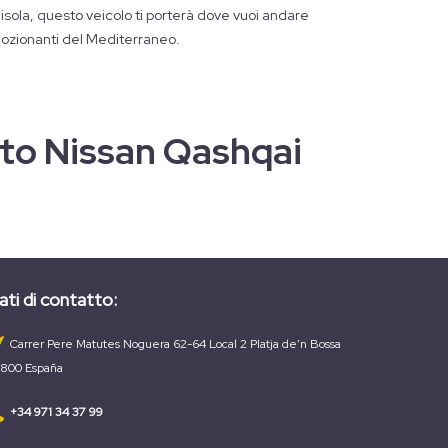
'isola, questo veicolo ti porterà dove vuoi andare
emozionanti del Mediterraneo.
iato Nissan Qashqai
ati di contatto:
Carrer Pere Matutes Noguera 62-64 Local 2 Platja de'n Bossa
800 España
+34 971 34 37 99