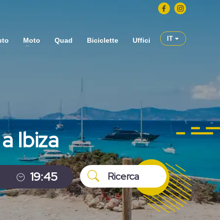
IT
uto
Moto
Quad
Biciclette
Uffici
a Ibiza