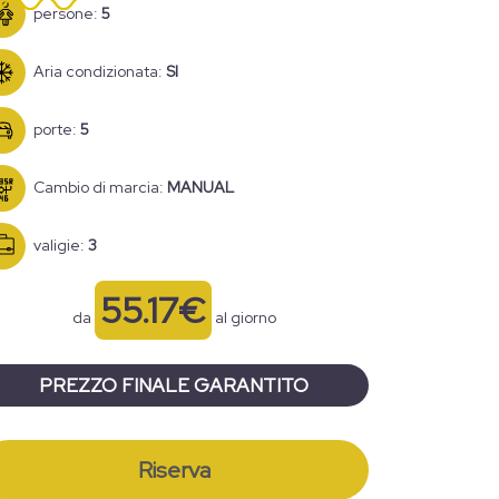
persone:
5
Aria condizionata:
SI
porte:
5
Cambio di marcia:
MANUAL
valigie:
3
55.17€
da
al giorno
PREZZO FINALE GARANTITO
Riserva