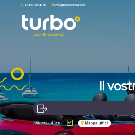
+34 971 34 37 99
info@turborentacar.com
Il vos
Stesso ufficio
Mappa uffici