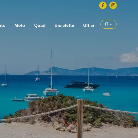
IT
uto
Moto
Quad
Biciclette
Uffici