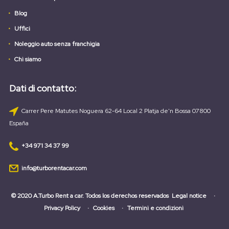
Blog
Uffici
Noleggio auto senza franchigia
Chi siamo
Dati di contatto:
Carrer Pere Matutes Noguera 62-64 Local 2 Platja de'n Bossa 07800
España
+34 971 34 37 99
info@turborentacar.com
© 2020 A.Turbo Rent a car. Todos los derechos reservados
Legal notice
Privacy Policy
Cookies
Termini e condizioni