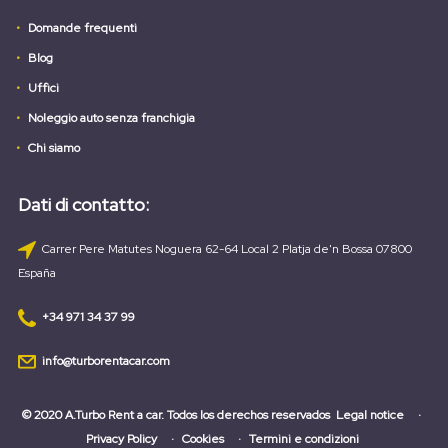
Domande frequenti
Blog
Uffici
Noleggio auto senza franchigia
Chi siamo
Dati di contatto:
Carrer Pere Matutes Noguera 62-64 Local 2 Platja de'n Bossa 07800
España
+34 971 34 37 99
info@turborentacar.com
© 2020 A.Turbo Rent a car. Todos los derechos reservados
Legal notice
Privacy Policy
Cookies
Termini e condizioni