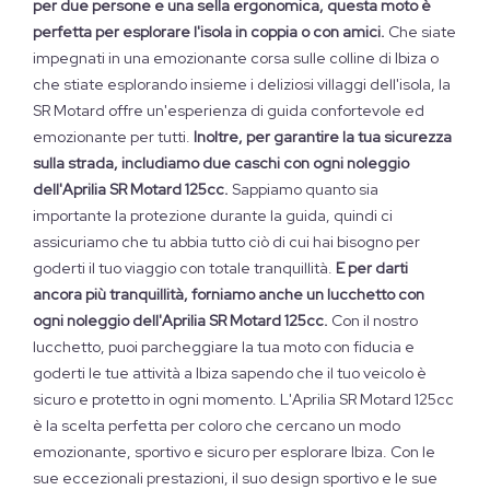
per due persone e una sella ergonomica, questa moto è
perfetta per esplorare l'isola in coppia o con amici.
Che siate
impegnati in una emozionante corsa sulle colline di Ibiza o
che stiate esplorando insieme i deliziosi villaggi dell'isola, la
SR Motard offre un'esperienza di guida confortevole ed
emozionante per tutti.
Inoltre, per garantire la tua sicurezza
sulla strada, includiamo due caschi con ogni noleggio
dell'Aprilia SR Motard 125cc.
Sappiamo quanto sia
importante la protezione durante la guida, quindi ci
assicuriamo che tu abbia tutto ciò di cui hai bisogno per
goderti il ​​tuo viaggio con totale tranquillità.
E per darti
ancora più tranquillità, forniamo anche un lucchetto con
ogni noleggio dell'Aprilia SR Motard 125cc.
Con il nostro
lucchetto, puoi parcheggiare la tua moto con fiducia e
goderti le tue attività a Ibiza sapendo che il tuo veicolo è
sicuro e protetto in ogni momento. L'Aprilia SR Motard 125cc
è la scelta perfetta per coloro che cercano un modo
emozionante, sportivo e sicuro per esplorare Ibiza. Con le
sue eccezionali prestazioni, il suo design sportivo e le sue