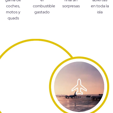
coches,
combustible
sorpresas
en toda la
motos y
gastado
isla
quads