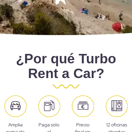
¿Por qué Turbo
Rent a Car?
Amplia
Paga sólo
Precio
12 oficinas
gama de
el
final sin
abiertas