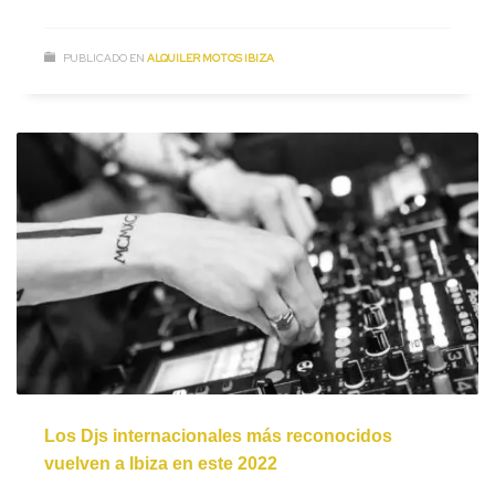
PUBLICADO EN
ALQUILER MOTOS IBIZA
Los Djs internacionales más reconocidos
vuelven a Ibiza en este 2022