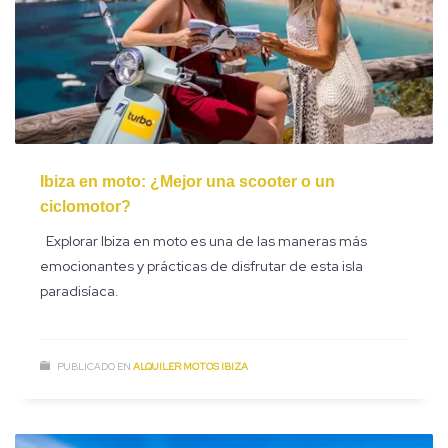
Ibiza en moto: ¿Mejor una scooter o un
ciclomotor?
Explorar Ibiza en moto es una de las maneras más
emocionantes y prácticas de disfrutar de esta isla
paradisíaca.
PUBLICADO EN
ALQUILER MOTOS IBIZA