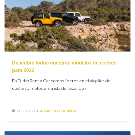
Descubre todos nuestros modelos de coches
para 2022
En Turbo Rent a Car somos líderes en el alquiler de
coches y motos en la isla de Ibiza. Con
PUBLICADO EN
ALQUILER COCHES IBIZA