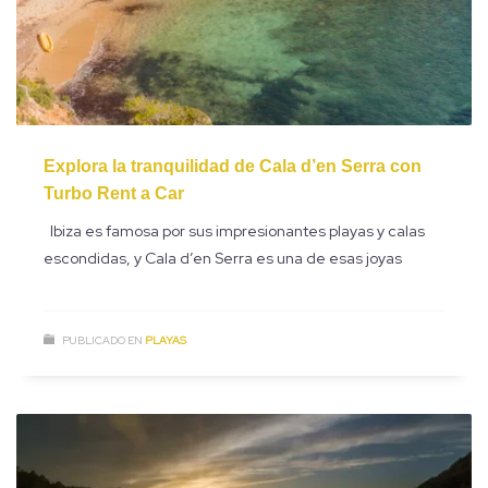
Explora la tranquilidad de Cala d’en Serra con
Turbo Rent a Car
Ibiza es famosa por sus impresionantes playas y calas
escondidas, y Cala d’en Serra es una de esas joyas
PUBLICADO EN
PLAYAS