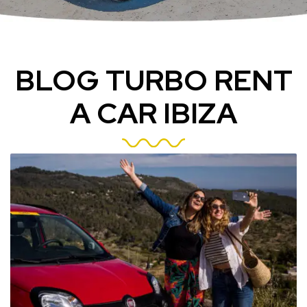
BLOG TURBO RENT
A CAR IBIZA