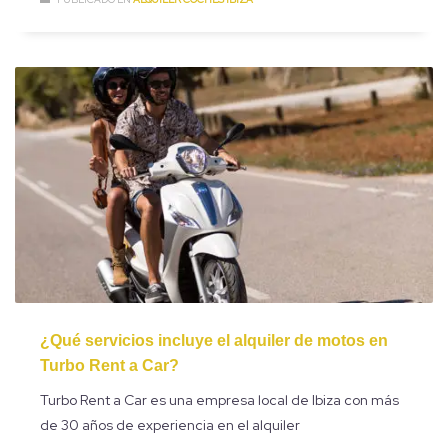
¿Qué servicios incluye el alquiler de motos en
Turbo Rent a Car?
Turbo Rent a Car es una empresa local de Ibiza con más
de 30 años de experiencia en el alquiler