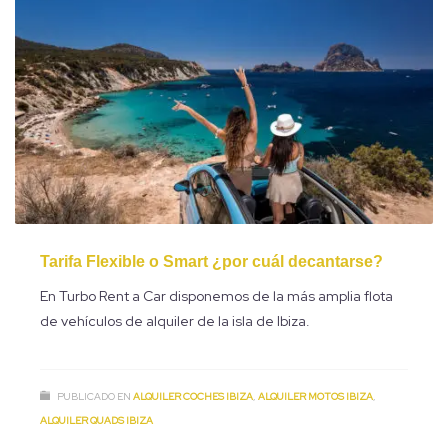
Tarifa Flexible o Smart ¿por cuál decantarse?
En Turbo Rent a Car disponemos de la más amplia flota
de vehículos de alquiler de la isla de Ibiza.
PUBLICADO EN
ALQUILER COCHES IBIZA
,
ALQUILER MOTOS IBIZA
,
ALQUILER QUADS IBIZA