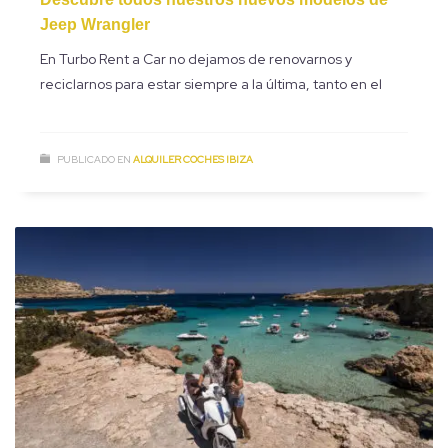
Jeep Wrangler
En Turbo Rent a Car no dejamos de renovarnos y
reciclarnos para estar siempre a la última, tanto en el
PUBLICADO EN
ALQUILER COCHES IBIZA