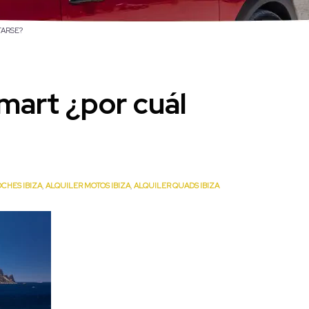
TARSE?
Smart ¿por cuál
CHES IBIZA
,
ALQUILER MOTOS IBIZA
,
ALQUILER QUADS IBIZA