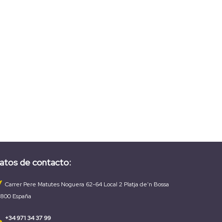
atos de contacto:
Carrer Pere Matutes Noguera 62-64 Local 2 Platja de'n Bossa
800 España
+34 971 34 37 99