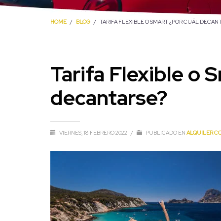
HOME
BLOG
TARIFA FLEXIBLE O SMART ¿POR CUÁL DECAN
Tarifa Flexible o 
decantarse?
VIERNES, 18 FEBRERO 2022
/
PUBLICADO EN
ALQUILER CO