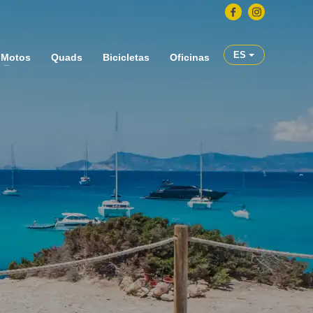
ES
Motos
Quads
Bicicletas
Oficinas